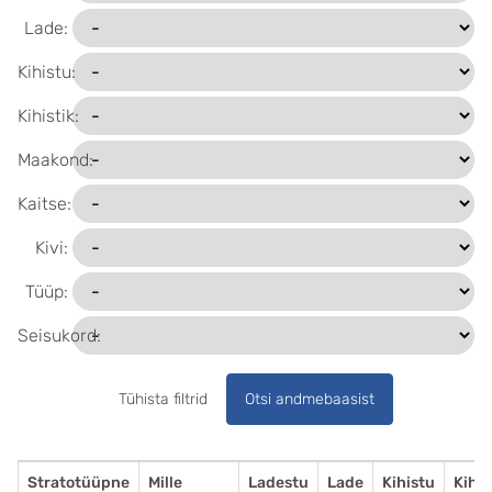
Lade:
Kihistu:
Kihistik:
Maakond:
Kaitse:
Kivi:
Tüüp:
Seisukord:
Tühista filtrid
Otsi andmebaasist
Stratotüüpne
Mille
Ladestu
Lade
Kihistu
Kihis