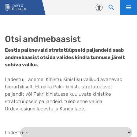
Liigu edasi põhisisu juurde
Juurdepääsetavus
Otsi andmebaasist
Eestis paiknevaid stratotüüpseid paljandeid saab
andmebaasist otsida valides kindla tunnuse järelt
sobiva valiku.
Ladestu; Lademe; Kihistu; Kihistiku valikud avanevad
hierarhiliselt. Et näha Pakri kihistu stratotüüpset
paljandit või Pakri kihistusse kuuluvate kihistike
stratotüüpseid paljandeid, tuleb enne valida
Ordoviidsiumi ladestu ja Kunda lade.
Ladestu: