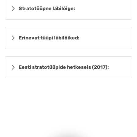
Stratotüüpne läbilõige:
Erinevat tüüpi läbilõiked:
Eesti stratotüüpide hetkeseis (2017):