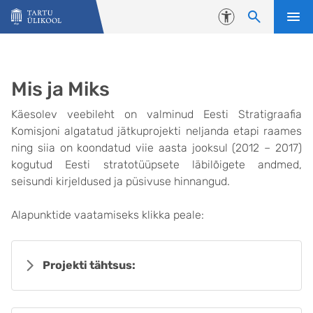
Liigu edasi põhisisu juurde
Juurdepääsetavus
Mis ja Miks
Käesolev veebileht on valminud Eesti Stratigraafia
Komisjoni algatatud jätkuprojekti neljanda etapi raames
ning siia on koondatud viie aasta jooksul (2012 – 2017)
kogutud Eesti stratotüüpsete läbilõigete andmed,
seisundi kirjeldused ja püsivuse hinnangud.
Alapunktide vaatamiseks klikka peale:
Projekti tähtsus: